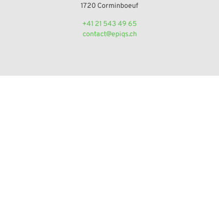
1720 Corminboeuf
+41 21 543 49 65
contact@epiqs.ch